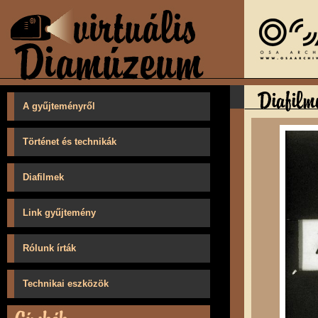
A gyűjteményről
Történet és technikák
Diafilmek
Link gyűjtemény
Rólunk írták
Technikai eszközök