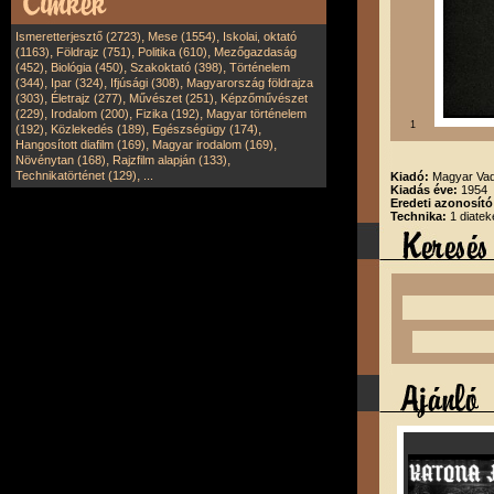
,
,
Ismeretterjesztő (2723)
Mese (1554)
Iskolai, oktató
,
,
,
(1163)
Földrajz (751)
Politika (610)
Mezőgazdaság
,
,
,
(452)
Biológia (450)
Szakoktató (398)
Történelem
,
,
,
(344)
Ipar (324)
Ifjúsági (308)
Magyarország földrajza
,
,
,
(303)
Életrajz (277)
Művészet (251)
Képzőművészet
,
,
,
(229)
Irodalom (200)
Fizika (192)
Magyar történelem
1
,
,
,
(192)
Közlekedés (189)
Egészségügy (174)
,
,
Hangosított diafilm (169)
Magyar irodalom (169)
,
,
Növénytan (168)
Rajzfilm alapján (133)
,
Technikatörténet (129)
...
Kiadó:
Magyar Vad
Kiadás éve:
1954
Eredeti azonosító
Technika:
1 diatek