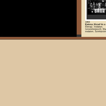
1963
Katona József és a
Életrajz, Irodalom,
Ismeretterjesztő, Ma
irodalom, Szinháztör