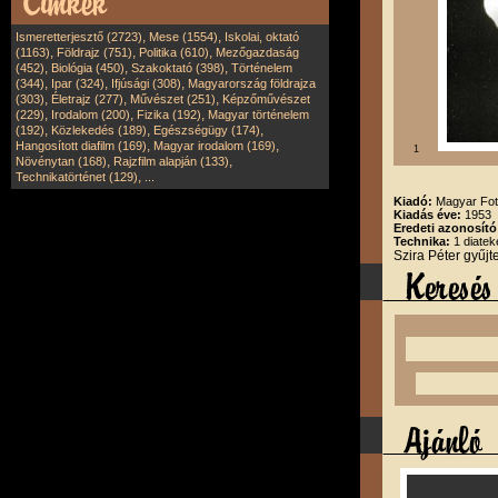
,
,
Ismeretterjesztő (2723)
Mese (1554)
Iskolai, oktató
,
,
,
(1163)
Földrajz (751)
Politika (610)
Mezőgazdaság
,
,
,
(452)
Biológia (450)
Szakoktató (398)
Történelem
,
,
,
(344)
Ipar (324)
Ifjúsági (308)
Magyarország földrajza
,
,
,
(303)
Életrajz (277)
Művészet (251)
Képzőművészet
,
,
,
(229)
Irodalom (200)
Fizika (192)
Magyar történelem
,
,
,
(192)
Közlekedés (189)
Egészségügy (174)
,
,
Hangosított diafilm (169)
Magyar irodalom (169)
1
,
,
Növénytan (168)
Rajzfilm alapján (133)
,
Technikatörténet (129)
...
Kiadó:
Magyar Fot
Kiadás éve:
1953
Eredeti azonosít
Technika:
1 diatek
Szira Péter gyűj