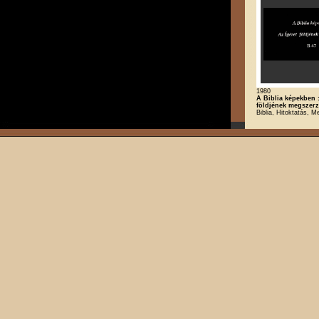
1980
A Biblia képekben :
földjének megszer
Biblia, Hitoktatás, M