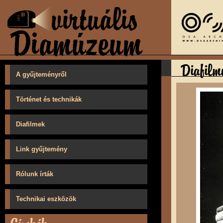
A gyűjteményről
Történet és technikák
Diafilmek
Link gyűjtemény
Rólunk írták
Technikai eszközök