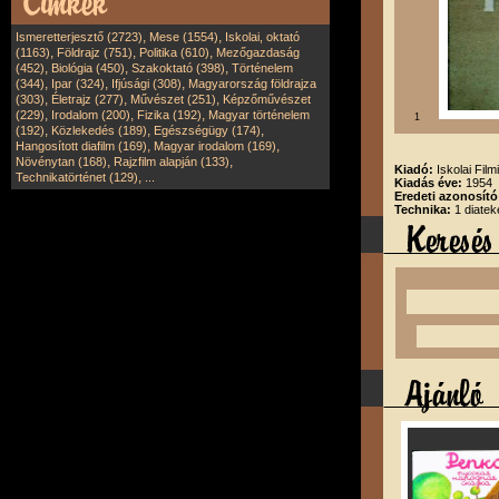
,
,
Ismeretterjesztő (2723)
Mese (1554)
Iskolai, oktató
,
,
,
(1163)
Földrajz (751)
Politika (610)
Mezőgazdaság
,
,
,
(452)
Biológia (450)
Szakoktató (398)
Történelem
,
,
,
(344)
Ipar (324)
Ifjúsági (308)
Magyarország földrajza
,
,
,
(303)
Életrajz (277)
Művészet (251)
Képzőművészet
,
,
,
(229)
Irodalom (200)
Fizika (192)
Magyar történelem
1
,
,
,
(192)
Közlekedés (189)
Egészségügy (174)
,
,
Hangosított diafilm (169)
Magyar irodalom (169)
,
,
Növénytan (168)
Rajzfilm alapján (133)
Kiadó:
Iskolai Film
,
Technikatörténet (129)
...
Kiadás éve:
1954
Eredeti azonosító
Technika:
1 diatek