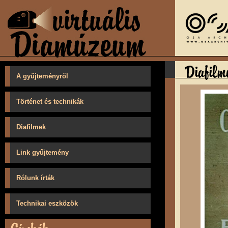
A gyűjteményről
Történet és technikák
Diafilmek
Link gyűjtemény
Rólunk írták
Technikai eszközök