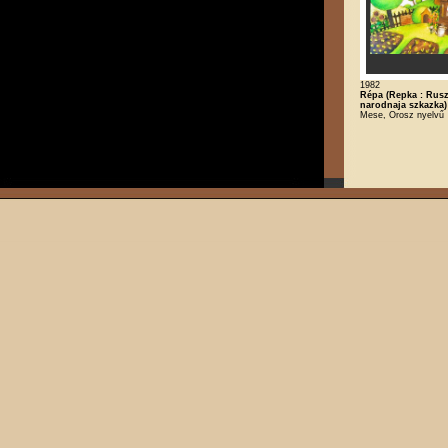
1982
Répa (Repka : Rusz
narodnaja szkazka)
Mese, Orosz nyelvű