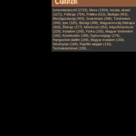
,
,
Ismeretterjesztő (2723)
Mese (1554)
Iskolai, oktató
,
,
,
,
(1171)
Földrajz (754)
Politika (610)
Biológia (453)
,
,
Mezőgazdaság (453)
Szakoktató (398)
Történelem
,
,
,
(344)
Ipar (325)
Ifjúsági (308)
Magyarország földrajza
,
,
,
(303)
Életrajz (277)
Művészet (252)
Képzőművészet
,
,
,
(229)
Irodalom (200)
Fizika (193)
Magyar történelem
,
,
,
(192)
Közlekedés (189)
Egészségügy (176)
,
,
Hangosított diafilm (169)
Magyar irodalom (169)
,
,
Növénytan (168)
Rajzfilm alapján (133)
,
Technikatörténet (130)
...