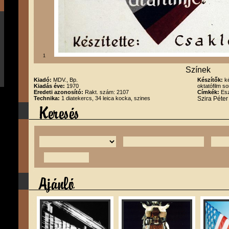
1
Színek
Kiadó:
MDV., Bp.
Készítők:
k
Kiadás éve:
1970
oktatófilm s
Eredeti azonosító:
Rakt. szám: 2107
Címkék:
Esz
Technika:
1 diatekercs, 34 leica kocka, szines
Szira Péte