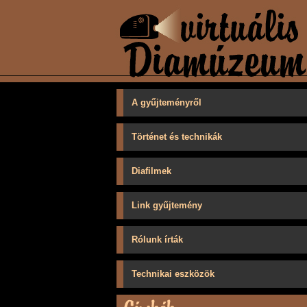
A gyűjteményről
Történet és technikák
Diafilmek
Link gyűjtemény
Rólunk írták
Technikai eszközök