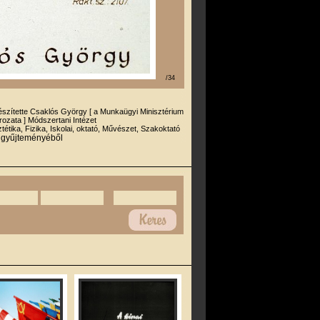
/34
észítette Csaklós György [ a Munkaügyi Minisztérium
orozata ] Módszertani Intézet
tétika, Fizika, Iskolai, oktató, Művészet, Szakoktató
r gyűjteményéből