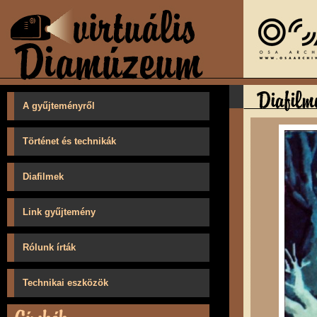
A gyűjteményről
Történet és technikák
Diafilmek
Link gyűjtemény
Rólunk írták
Technikai eszközök