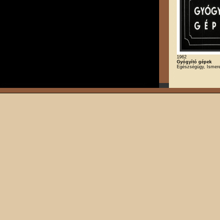
1962
Gyógyító gépek
Egészségügy, Ismere