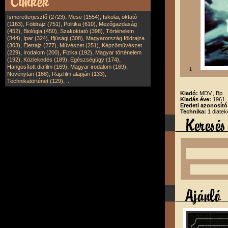
,
,
Ismeretterjesztő (2723)
Mese (1554)
Iskolai, oktató
,
,
,
(1163)
Földrajz (751)
Politika (610)
Mezőgazdaság
,
,
,
(452)
Biológia (450)
Szakoktató (398)
Történelem
,
,
,
(344)
Ipar (324)
Ifjúsági (308)
Magyarország földrajza
,
,
,
(303)
Életrajz (277)
Művészet (251)
Képzőművészet
,
,
,
(229)
Irodalom (200)
Fizika (192)
Magyar történelem
,
,
,
(192)
Közlekedés (189)
Egészségügy (174)
,
,
Hangosított diafilm (169)
Magyar irodalom (169)
1
,
,
Növénytan (168)
Rajzfilm alapján (133)
,
Technikatörténet (129)
...
Kiadó:
MDV., Bp.
Kiadás éve:
1961
Eredeti azonosít
Technika:
1 diatek