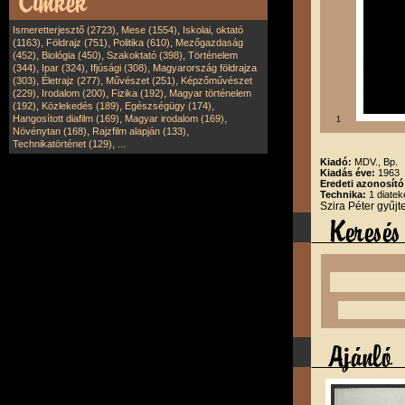
,
,
Ismeretterjesztő (2723)
Mese (1554)
Iskolai, oktató
,
,
,
(1163)
Földrajz (751)
Politika (610)
Mezőgazdaság
,
,
,
(452)
Biológia (450)
Szakoktató (398)
Történelem
,
,
,
(344)
Ipar (324)
Ifjúsági (308)
Magyarország földrajza
,
,
,
(303)
Életrajz (277)
Művészet (251)
Képzőművészet
,
,
,
(229)
Irodalom (200)
Fizika (192)
Magyar történelem
,
,
,
(192)
Közlekedés (189)
Egészségügy (174)
,
,
Hangosított diafilm (169)
Magyar irodalom (169)
1
,
,
Növénytan (168)
Rajzfilm alapján (133)
,
Technikatörténet (129)
...
Kiadó:
MDV., Bp.
Kiadás éve:
1963
Eredeti azonosító
Technika:
1 diatek
Szira Péter gyűj