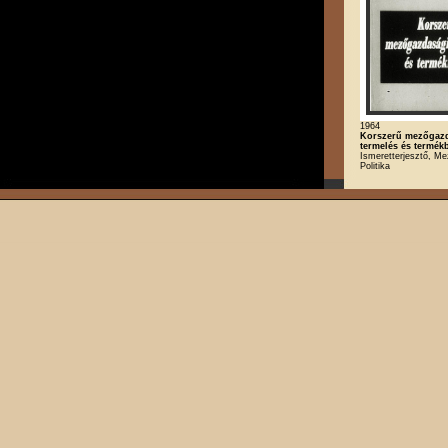
1964
Korszerű mezőgaz
termelés és termék
Ismeretterjesztő, M
Politika