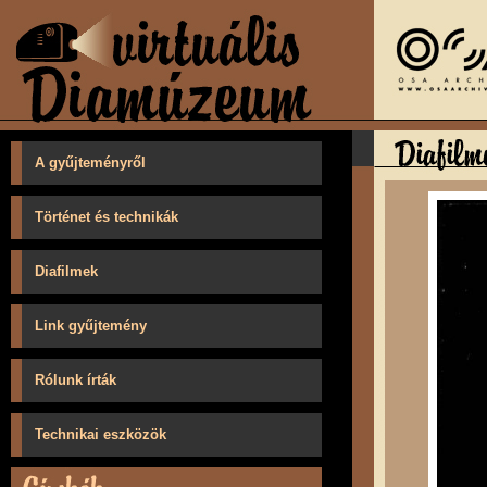
A gyűjteményről
Történet és technikák
Diafilmek
Link gyűjtemény
Rólunk írták
Technikai eszközök