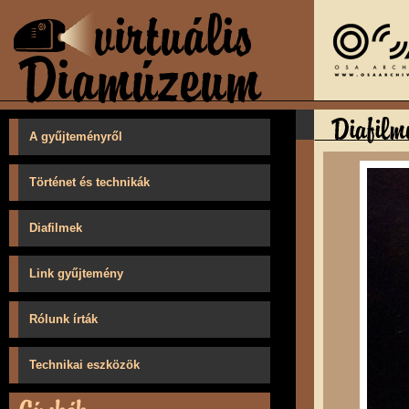
A gyűjteményről
Történet és technikák
Diafilmek
Link gyűjtemény
Rólunk írták
Technikai eszközök