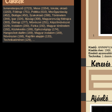
,
,
Ismeretterjesztő (2723)
Mese (1554)
Iskolai, oktató
,
,
,
(1163)
Földrajz (751)
Politika (610)
Mezőgazdaság
,
,
,
(452)
Biológia (450)
Szakoktató (398)
Történelem
,
,
,
(344)
Ipar (324)
Ifjúsági (308)
Magyarország földrajza
,
,
,
(303)
Életrajz (277)
Művészet (251)
Képzőművészet
,
,
,
(229)
Irodalom (200)
Fizika (192)
Magyar történelem
,
,
,
(192)
Közlekedés (189)
Egészségügy (174)
,
,
Hangosított diafilm (169)
Magyar irodalom (169)
1
,
,
Növénytan (168)
Rajzfilm alapján (133)
,
Technikatörténet (129)
...
Kiadó:
ANIMAFILM
Kiadás éve:
1986
Eredeti azonosít
Technika:
1 diatek