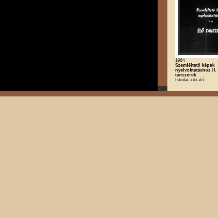
1964
Szemléltető képek
nyelvoktatáshoz II. 
tanszerek
Iskolai, oktató