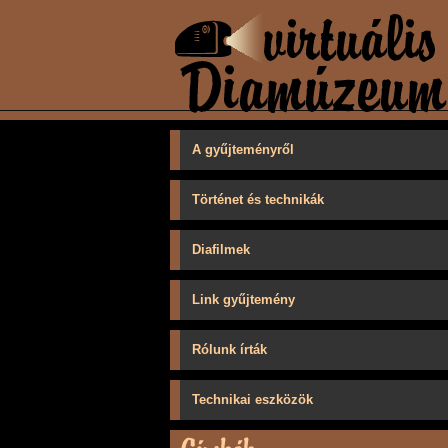
A gyűjteményről
Történet és technikák
Diafilmek
Link gyűjtemény
Rólunk írták
Technikai eszközök