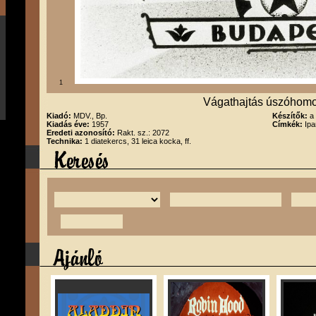
1
Vágathajtás úszóhom
Kiadó:
MDV., Bp.
Készítők:
a
Kiadás éve:
1957
Címkék:
Ipa
Eredeti azonosító:
Rakt. sz.: 2072
Technika:
1 diatekercs, 31 leica kocka, ff.