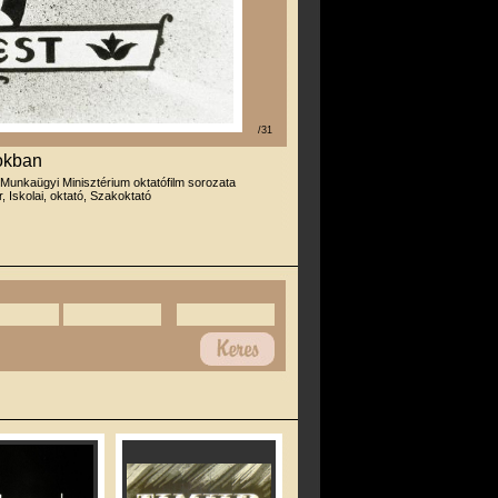
/31
okban
 Munkaügyi Minisztérium oktatófilm sorozata
r, Iskolai, oktató, Szakoktató