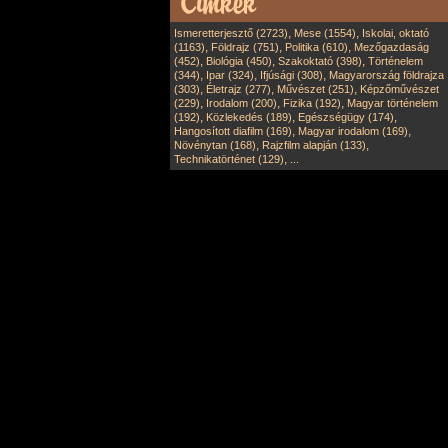
,
,
Ismeretterjesztő (2723)
Mese (1554)
Iskolai, oktató
,
,
,
(1163)
Földrajz (751)
Politika (610)
Mezőgazdaság
,
,
,
(452)
Biológia (450)
Szakoktató (398)
Történelem
,
,
,
(344)
Ipar (324)
Ifjúsági (308)
Magyarország földrajza
,
,
,
(303)
Életrajz (277)
Művészet (251)
Képzőművészet
,
,
,
(229)
Irodalom (200)
Fizika (192)
Magyar történelem
,
,
,
(192)
Közlekedés (189)
Egészségügy (174)
,
,
Hangosított diafilm (169)
Magyar irodalom (169)
,
,
Növénytan (168)
Rajzfilm alapján (133)
,
Technikatörténet (129)
...