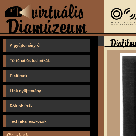
A gyűjteményről
Történet és technikák
Diafilmek
Link gyűjtemény
Rólunk írták
Technikai eszközök