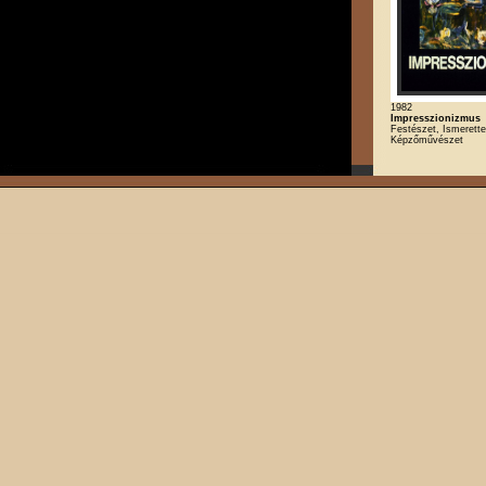
1982
Impresszionizmus
Festészet, Ismerette
Képzőművészet