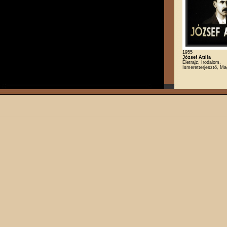
1955
József Attila
Életrajz, Irodalom,
Ismeretterjesztő, Ma