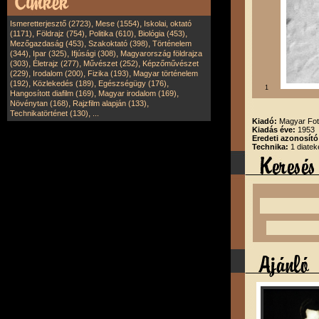
,
,
Ismeretterjesztő (2723)
Mese (1554)
Iskolai, oktató
,
,
,
,
(1171)
Földrajz (754)
Politika (610)
Biológia (453)
,
,
Mezőgazdaság (453)
Szakoktató (398)
Történelem
,
,
,
(344)
Ipar (325)
Ifjúsági (308)
Magyarország földrajza
,
,
,
(303)
Életrajz (277)
Művészet (252)
Képzőművészet
,
,
,
(229)
Irodalom (200)
Fizika (193)
Magyar történelem
,
,
,
(192)
Közlekedés (189)
Egészségügy (176)
1
,
,
Hangosított diafilm (169)
Magyar irodalom (169)
,
,
Növénytan (168)
Rajzfilm alapján (133)
,
Technikatörténet (130)
...
Kiadó:
Magyar Fot
Kiadás éve:
1953
Eredeti azonosító
Technika:
1 diatek