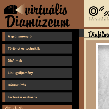
A gyűjteményről
Történet és technikák
Diafilmek
Link gyűjtemény
Rólunk írták
Technikai eszközök