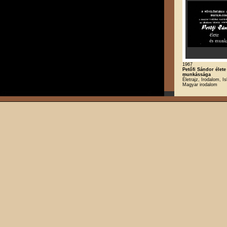
1967
Petőfi Sándor élete
munkássága
Életrajz, Irodalom, Is
Magyar irodalom