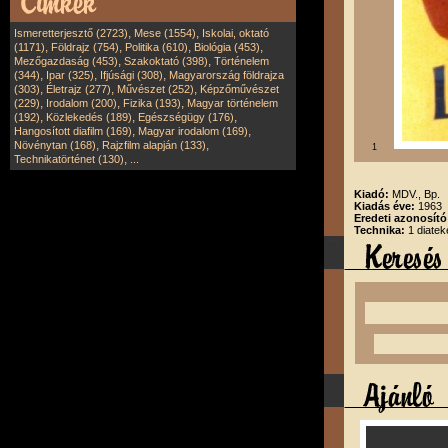
,
,
Ismeretterjesztő (2723)
Mese (1554)
Iskolai, oktató
,
,
,
,
(1171)
Földrajz (754)
Politika (610)
Biológia (453)
,
,
Mezőgazdaság (453)
Szakoktató (398)
Történelem
,
,
,
(344)
Ipar (325)
Ifjúsági (308)
Magyarország földrajza
,
,
,
(303)
Életrajz (277)
Művészet (252)
Képzőművészet
,
,
,
(229)
Irodalom (200)
Fizika (193)
Magyar történelem
,
,
,
(192)
Közlekedés (189)
Egészségügy (176)
,
,
Hangosított diafilm (169)
Magyar irodalom (169)
,
,
Növénytan (168)
Rajzfilm alapján (133)
1
,
Technikatörténet (130)
...
Kiadó:
MDV., Bp.
Kiadás éve:
1963
Eredeti azonosít
Technika:
1 diatek