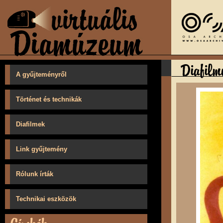
A gyűjteményről
Történet és technikák
Diafilmek
Link gyűjtemény
Rólunk írták
Technikai eszközök