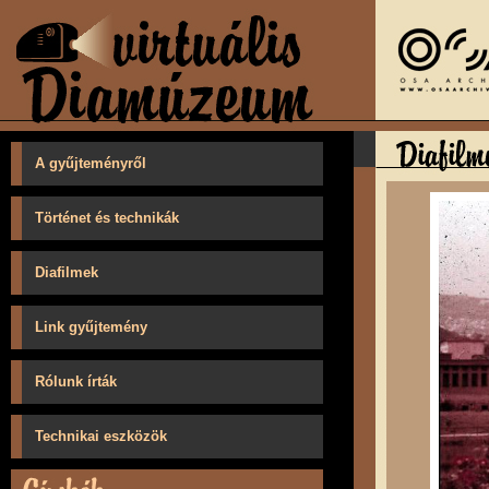
A gyűjteményről
Történet és technikák
Diafilmek
Link gyűjtemény
Rólunk írták
Technikai eszközök