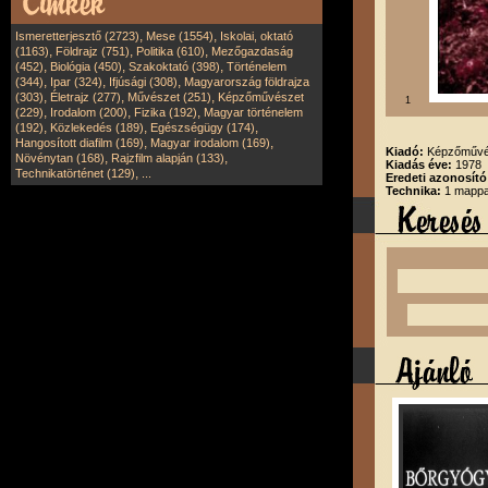
,
,
Ismeretterjesztő (2723)
Mese (1554)
Iskolai, oktató
,
,
,
(1163)
Földrajz (751)
Politika (610)
Mezőgazdaság
,
,
,
(452)
Biológia (450)
Szakoktató (398)
Történelem
,
,
,
(344)
Ipar (324)
Ifjúsági (308)
Magyarország földrajza
,
,
,
(303)
Életrajz (277)
Művészet (251)
Képzőművészet
1
,
,
,
(229)
Irodalom (200)
Fizika (192)
Magyar történelem
,
,
,
(192)
Közlekedés (189)
Egészségügy (174)
,
,
Hangosított diafilm (169)
Magyar irodalom (169)
Kiadó:
Képzőművés
,
,
Növénytan (168)
Rajzfilm alapján (133)
Kiadás éve:
1978
,
Technikatörténet (129)
...
Eredeti azonosít
Technika:
1 mappa,