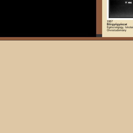
1967
Bőrgyógyászat
Egészségügy, Iskolai
Orvostudomány