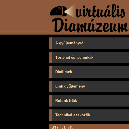
A gyűjteményről
Történet és technikák
Diafilmek
Link gyűjtemény
Rólunk írták
Technikai eszközök