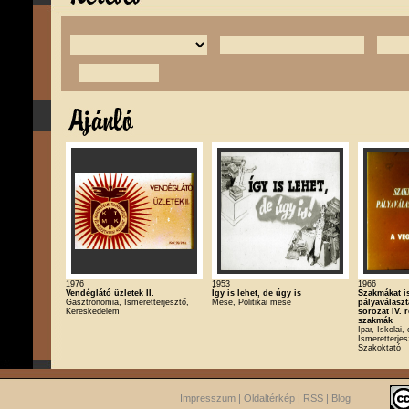
1976
1953
1966
Vendéglátó üzletek II.
Így is lehet, de úgy is
Szakmákat i
Gasztronomia, Ismeretterjesztő,
Mese, Politikai mese
pályaválaszt
Kereskedelem
sorozat IV. 
szakmák
Ipar, Iskolai,
Ismeretterjes
Szakoktató
Impresszum
|
Oldaltérkép
|
RSS
|
Blog