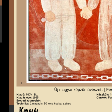
1
Új magyar képzőművészet : [ Fest
Kiadó:
MDV., Bp.
Készítők:
í
Kiadás éve:
1965
Címkék:
Fes
Eredeti azonosító:
Technika:
1 magazin, 50 leica kocka, szines