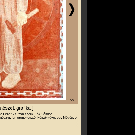
/50
észet, grafika ]
rta Fehér Zsuzsa szerk. Ják Sándor
tészet, Ismeretterjesztő, Képzőművészet, Művészet