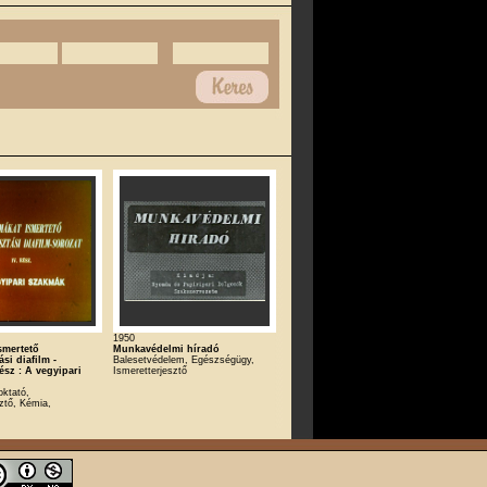
1950
smertető
Munkavédelmi híradó
ási diafilm -
Balesetvédelem, Egészségügy,
rész : A vegyipari
Ismeretterjesztő
 oktató,
ztő, Kémia,