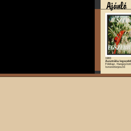
1983
Ausztrália legszebb
Földrajz, Hangosított
Ismeretterjesztő