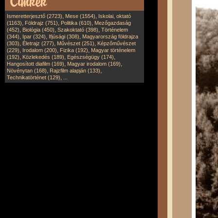
,
,
Ismeretterjesztő (2723)
Mese (1554)
Iskolai, oktató
,
,
,
(1163)
Földrajz (751)
Politika (610)
Mezőgazdaság
,
,
,
(452)
Biológia (450)
Szakoktató (398)
Történelem
,
,
,
(344)
Ipar (324)
Ifjúsági (308)
Magyarország földrajza
,
,
,
(303)
Életrajz (277)
Művészet (251)
Képzőművészet
,
,
,
(229)
Irodalom (200)
Fizika (192)
Magyar történelem
,
,
,
(192)
Közlekedés (189)
Egészségügy (174)
,
,
Hangosított diafilm (169)
Magyar irodalom (169)
,
,
Növénytan (168)
Rajzfilm alapján (133)
,
Technikatörténet (129)
...