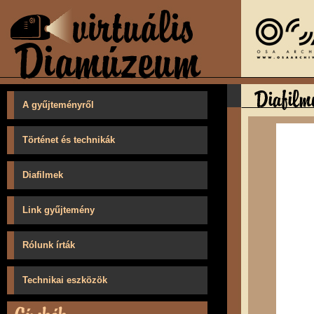
A gyűjteményről
Történet és technikák
Diafilmek
Link gyűjtemény
Rólunk írták
Technikai eszközök