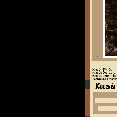
1
Kiadó:
IPV., Bp.
Kiadás éve:
1979
Eredeti azonosít
Technika:
1 mappa