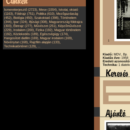
,
,
Ismeretterjesztő (2723)
Mese (1554)
Iskolai, oktató
,
,
,
(1163)
Földrajz (751)
Politika (610)
Mezőgazdaság
,
,
,
(452)
Biológia (450)
Szakoktató (398)
Történelem
,
,
,
(344)
Ipar (324)
Ifjúsági (308)
Magyarország földrajza
,
,
,
(303)
Életrajz (277)
Művészet (251)
Képzőművészet
,
,
,
(229)
Irodalom (200)
Fizika (192)
Magyar történelem
,
,
,
(192)
Közlekedés (189)
Egészségügy (174)
,
,
Hangosított diafilm (169)
Magyar irodalom (169)
1
,
,
Növénytan (168)
Rajzfilm alapján (133)
,
Technikatörténet (129)
...
Kiadó:
MDV., Bp.
Kiadás éve:
1958
Eredeti azonosít
Technika:
1 diatek