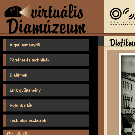
A gyűjteményről
Történet és technikák
Diafilmek
Link gyűjtemény
Rólunk írták
Technikai eszközök