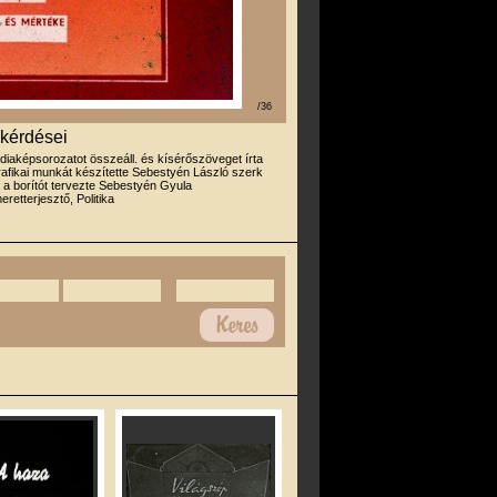
/36
 kérdései
 diaképsorozatot összeáll. és kísérőszöveget írta
grafikai munkát készítette Sebestyén László szerk
 a borítót tervezte Sebestyén Gyula
eretterjesztő, Politika