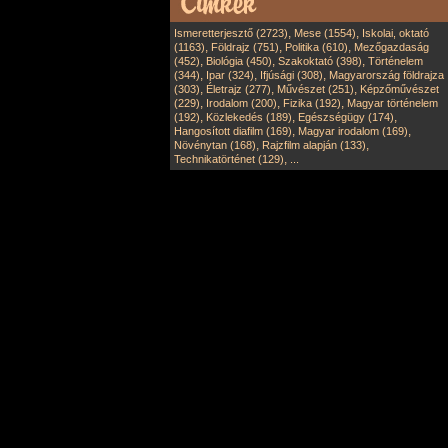
,
,
Ismeretterjesztő (2723)
Mese (1554)
Iskolai, oktató
,
,
,
(1163)
Földrajz (751)
Politika (610)
Mezőgazdaság
,
,
,
(452)
Biológia (450)
Szakoktató (398)
Történelem
,
,
,
(344)
Ipar (324)
Ifjúsági (308)
Magyarország földrajza
,
,
,
(303)
Életrajz (277)
Művészet (251)
Képzőművészet
,
,
,
(229)
Irodalom (200)
Fizika (192)
Magyar történelem
,
,
,
(192)
Közlekedés (189)
Egészségügy (174)
,
,
Hangosított diafilm (169)
Magyar irodalom (169)
,
,
Növénytan (168)
Rajzfilm alapján (133)
,
Technikatörténet (129)
...