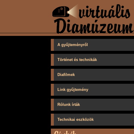
A gyűjteményről
Történet és technikák
Diafilmek
Link gyűjtemény
Rólunk írták
Technikai eszközök