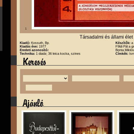
1
Társadalmi és állami élet
Kiadó:
Kossuth, Bp.
Készítők:
a
Kiadás éve:
1977
F9ldi Pál a 
Eredeti azonosító:
Bonta Miklós
Technika:
1 diatár, 36 leica kocka, szines
Címkék:
Ism