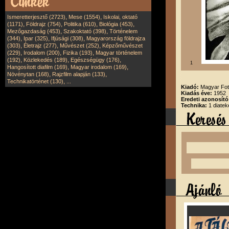
,
,
Ismeretterjesztő (2723)
Mese (1554)
Iskolai, oktató
,
,
,
,
(1171)
Földrajz (754)
Politika (610)
Biológia (453)
,
,
Mezőgazdaság (453)
Szakoktató (398)
Történelem
,
,
,
(344)
Ipar (325)
Ifjúsági (308)
Magyarország földrajza
,
,
,
(303)
Életrajz (277)
Művészet (252)
Képzőművészet
,
,
,
(229)
Irodalom (200)
Fizika (193)
Magyar történelem
,
,
,
(192)
Közlekedés (189)
Egészségügy (176)
1
,
,
Hangosított diafilm (169)
Magyar irodalom (169)
,
,
Növénytan (168)
Rajzfilm alapján (133)
,
Technikatörténet (130)
...
Kiadó:
Magyar Fot
Kiadás éve:
1952
Eredeti azonosító
Technika:
1 diatek