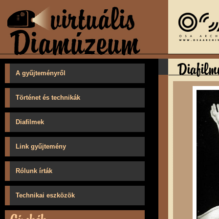
A gyűjteményről
Történet és technikák
Diafilmek
Link gyűjtemény
Rólunk írták
Technikai eszközök