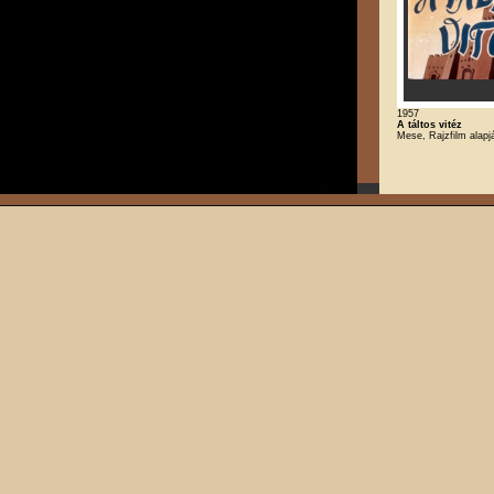
1957
A táltos vitéz
Mese, Rajzfilm alapj