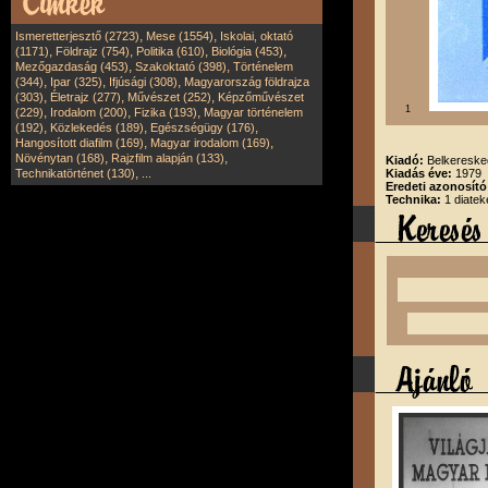
,
,
Ismeretterjesztő (2723)
Mese (1554)
Iskolai, oktató
,
,
,
,
(1171)
Földrajz (754)
Politika (610)
Biológia (453)
,
,
Mezőgazdaság (453)
Szakoktató (398)
Történelem
,
,
,
(344)
Ipar (325)
Ifjúsági (308)
Magyarország földrajza
,
,
,
(303)
Életrajz (277)
Művészet (252)
Képzőművészet
1
,
,
,
(229)
Irodalom (200)
Fizika (193)
Magyar történelem
,
,
,
(192)
Közlekedés (189)
Egészségügy (176)
,
,
Hangosított diafilm (169)
Magyar irodalom (169)
,
,
Növénytan (168)
Rajzfilm alapján (133)
Kiadó:
Belkereske
,
Technikatörténet (130)
...
Kiadás éve:
1979
Eredeti azonosít
Technika:
1 diatek