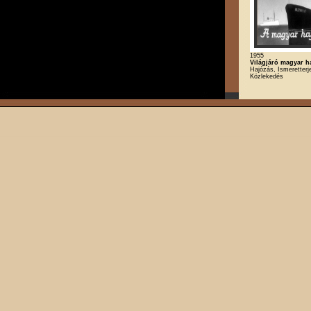
1955
Világjáró magyar h
Hajózás, Ismeretterj
Közlekedés