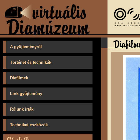
A gyűjteményről
Történet és technikák
Diafilmek
Link gyűjtemény
Rólunk írták
Technikai eszközök