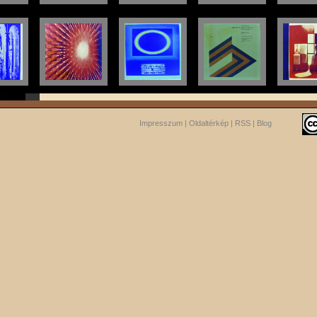
Impresszum
|
Oldaltérkép
|
RSS
|
Blog