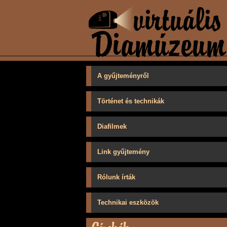
A gyűjteményről
Történet és technikák
Diafilmek
Link gyűjtemény
Rólunk írták
Technikai eszközök