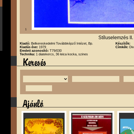
1
Stíluselemzés II.
Kiadó:
Belkereskedelmi Továbbképző Intézet, Bp.
Készítők:
Kiadás éve:
1979
Címkék:
Div
Eredeti azonosító:
T79/030
Technika:
1 diatekercs, 36 leica kocka, szines