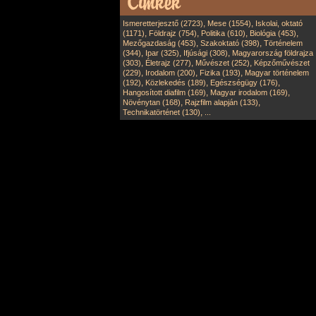
,
,
Ismeretterjesztő (2723)
Mese (1554)
Iskolai, oktató
,
,
,
,
(1171)
Földrajz (754)
Politika (610)
Biológia (453)
,
,
Mezőgazdaság (453)
Szakoktató (398)
Történelem
,
,
,
(344)
Ipar (325)
Ifjúsági (308)
Magyarország földrajza
,
,
,
(303)
Életrajz (277)
Művészet (252)
Képzőművészet
,
,
,
(229)
Irodalom (200)
Fizika (193)
Magyar történelem
,
,
,
(192)
Közlekedés (189)
Egészségügy (176)
,
,
Hangosított diafilm (169)
Magyar irodalom (169)
,
,
Növénytan (168)
Rajzfilm alapján (133)
,
Technikatörténet (130)
...