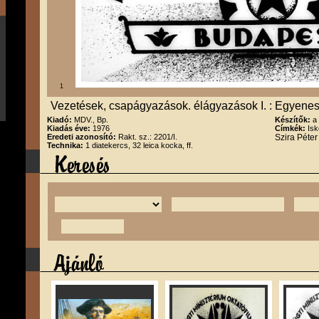
1
Vezetések, csapágyazások. élágyazások I. : Egyen
Kiadó:
MDV., Bp.
Készítők:
a
Kiadás éve:
1976
Címkék:
Isk
Eredeti azonosító:
Rakt. sz.: 2201/I.
Szira Péte
Technika:
1 diatekercs, 32 leica kocka, ff.