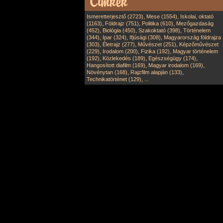
,
,
Ismeretterjesztő (2723)
Mese (1554)
Iskolai, oktató
,
,
,
(1163)
Földrajz (751)
Politika (610)
Mezőgazdaság
,
,
,
(452)
Biológia (450)
Szakoktató (398)
Történelem
,
,
,
(344)
Ipar (324)
Ifjúsági (308)
Magyarország földrajza
,
,
,
(303)
Életrajz (277)
Művészet (251)
Képzőművészet
,
,
,
(229)
Irodalom (200)
Fizika (192)
Magyar történelem
,
,
,
(192)
Közlekedés (189)
Egészségügy (174)
,
,
Hangosított diafilm (169)
Magyar irodalom (169)
,
,
Növénytan (168)
Rajzfilm alapján (133)
,
Technikatörténet (129)
...