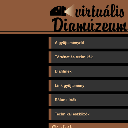
A gyűjteményről
Történet és technikák
Diafilmek
Link gyűjtemény
Rólunk írták
Technikai eszközök