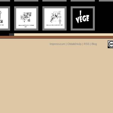
Impresszum
|
Oldaltérkép
|
RSS
|
Blog