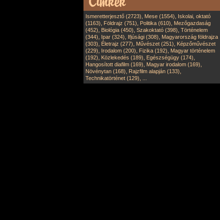
,
,
Ismeretterjesztő (2723)
Mese (1554)
Iskolai, oktató
,
,
,
(1163)
Földrajz (751)
Politika (610)
Mezőgazdaság
,
,
,
(452)
Biológia (450)
Szakoktató (398)
Történelem
,
,
,
(344)
Ipar (324)
Ifjúsági (308)
Magyarország földrajza
,
,
,
(303)
Életrajz (277)
Művészet (251)
Képzőművészet
,
,
,
(229)
Irodalom (200)
Fizika (192)
Magyar történelem
,
,
,
(192)
Közlekedés (189)
Egészségügy (174)
,
,
Hangosított diafilm (169)
Magyar irodalom (169)
,
,
Növénytan (168)
Rajzfilm alapján (133)
,
Technikatörténet (129)
...