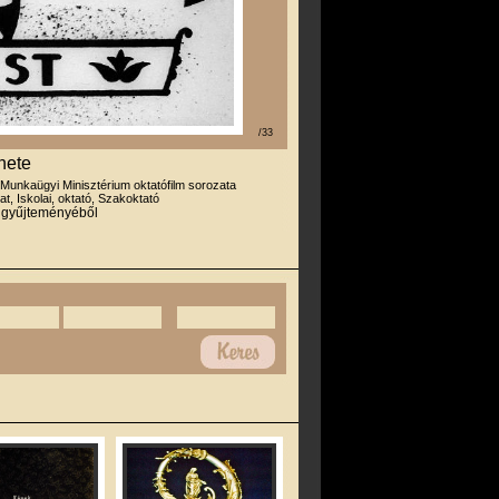
/33
énete
 Munkaügyi Minisztérium oktatófilm sorozata
at, Iskolai, oktató, Szakoktató
r gyűjteményéből