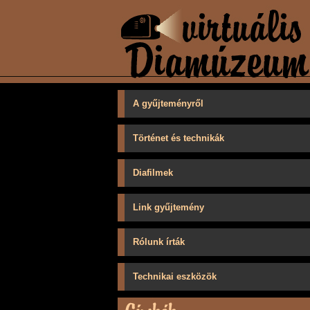
A gyűjteményről
Történet és technikák
Diafilmek
Link gyűjtemény
Rólunk írták
Technikai eszközök