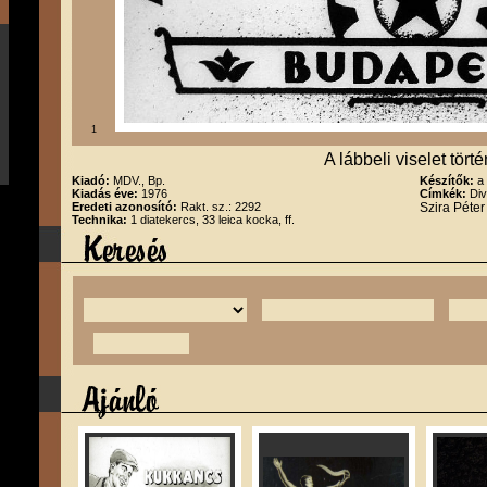
1
A lábbeli viselet tört
Kiadó:
MDV., Bp.
Készítők:
a
Kiadás éve:
1976
Címkék:
Div
Eredeti azonosító:
Rakt. sz.: 2292
Szira Péte
Technika:
1 diatekercs, 33 leica kocka, ff.