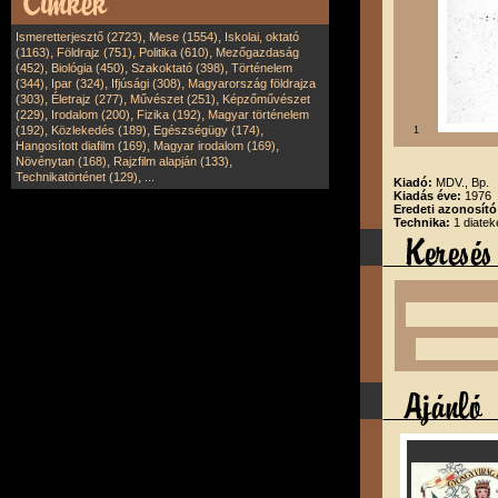
,
,
Ismeretterjesztő (2723)
Mese (1554)
Iskolai, oktató
,
,
,
(1163)
Földrajz (751)
Politika (610)
Mezőgazdaság
,
,
,
(452)
Biológia (450)
Szakoktató (398)
Történelem
,
,
,
(344)
Ipar (324)
Ifjúsági (308)
Magyarország földrajza
,
,
,
(303)
Életrajz (277)
Művészet (251)
Képzőművészet
,
,
,
(229)
Irodalom (200)
Fizika (192)
Magyar történelem
,
,
,
(192)
Közlekedés (189)
Egészségügy (174)
1
,
,
Hangosított diafilm (169)
Magyar irodalom (169)
,
,
Növénytan (168)
Rajzfilm alapján (133)
,
Technikatörténet (129)
...
Kiadó:
MDV., Bp.
Kiadás éve:
1976
Eredeti azonosít
Technika:
1 diatek