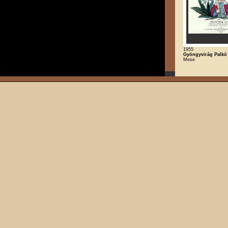
1955
Gyöngyvirág Palkó
Mese