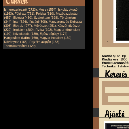
,
,
Ismeretterjesztő (2723)
Mese (1554)
Iskolai, oktató
,
,
,
(1163)
Földrajz (751)
Politika (610)
Mezőgazdaság
,
,
,
(452)
Biológia (450)
Szakoktató (398)
Történelem
,
,
,
(344)
Ipar (324)
Ifjúsági (308)
Magyarország földrajza
,
,
,
(303)
Életrajz (277)
Művészet (251)
Képzőművészet
,
,
,
(229)
Irodalom (200)
Fizika (192)
Magyar történelem
,
,
,
(192)
Közlekedés (189)
Egészségügy (174)
,
,
Hangosított diafilm (169)
Magyar irodalom (169)
,
,
Növénytan (168)
Rajzfilm alapján (133)
1
,
Technikatörténet (129)
...
Kiadó:
MDV., Bp.
Kiadás éve:
1958
Eredeti azonosít
Technika:
1 diatek