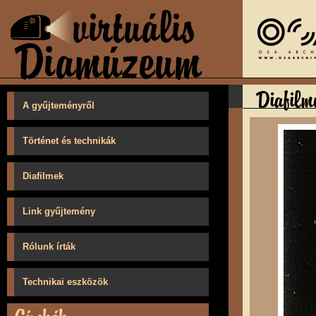
A gyűjteményről
Történet és technikák
Diafilmek
Link gyűjtemény
Rólunk írták
Technikai eszközök