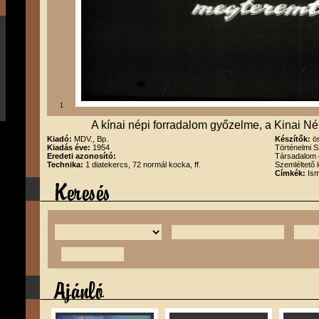
1
A kínai népi forradalom győzelme, a Kinai 
Kiadó:
MDV., Bp.
Készítők:
ö
Kiadás éve:
1954
Történelmi S
Eredeti azonosító:
Társadalom é
Technika:
1 diatekercs, 72 normál kocka, ff.
Szemléltető 
Címkék:
Ism