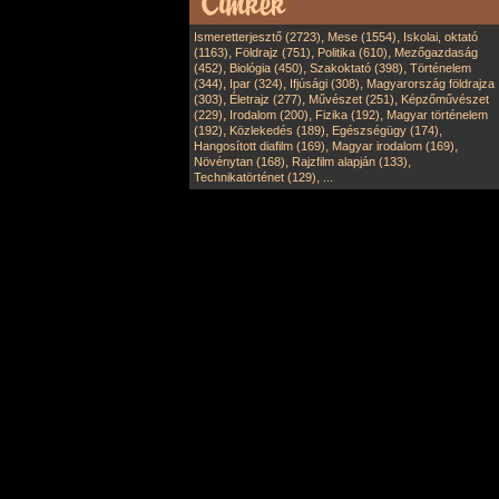
,
,
Ismeretterjesztő (2723)
Mese (1554)
Iskolai, oktató
,
,
,
(1163)
Földrajz (751)
Politika (610)
Mezőgazdaság
,
,
,
(452)
Biológia (450)
Szakoktató (398)
Történelem
,
,
,
(344)
Ipar (324)
Ifjúsági (308)
Magyarország földrajza
,
,
,
(303)
Életrajz (277)
Művészet (251)
Képzőművészet
,
,
,
(229)
Irodalom (200)
Fizika (192)
Magyar történelem
,
,
,
(192)
Közlekedés (189)
Egészségügy (174)
,
,
Hangosított diafilm (169)
Magyar irodalom (169)
,
,
Növénytan (168)
Rajzfilm alapján (133)
,
Technikatörténet (129)
...