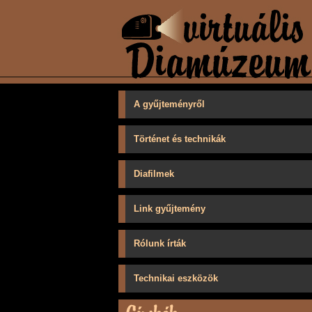
A gyűjteményről
Történet és technikák
Diafilmek
Link gyűjtemény
Rólunk írták
Technikai eszközök