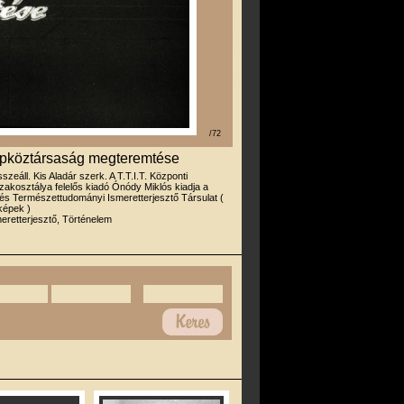
/72
Népköztársaság megteremtése
sszeáll. Kis Aladár szerk. A T.T.I.T. Központi
zakosztálya felelős kiadó Ónódy Miklós kiadja a
s Természettudományi Ismeretterjesztő Társulat (
képek )
eretterjesztő, Történelem