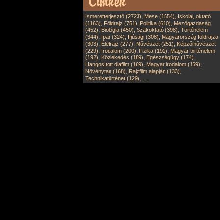
,
,
Ismeretterjesztő (2723)
Mese (1554)
Iskolai, oktató
,
,
,
(1163)
Földrajz (751)
Politika (610)
Mezőgazdaság
,
,
,
(452)
Biológia (450)
Szakoktató (398)
Történelem
,
,
,
(344)
Ipar (324)
Ifjúsági (308)
Magyarország földrajza
,
,
,
(303)
Életrajz (277)
Művészet (251)
Képzőművészet
,
,
,
(229)
Irodalom (200)
Fizika (192)
Magyar történelem
,
,
,
(192)
Közlekedés (189)
Egészségügy (174)
,
,
Hangosított diafilm (169)
Magyar irodalom (169)
,
,
Növénytan (168)
Rajzfilm alapján (133)
,
Technikatörténet (129)
...