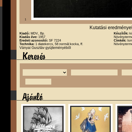
1
Kutatási eredmények
Kiadó:
MDV., Bp.
Készítők:
k
Kiadás éve:
1957
Növényterme
Eredeti azonosító:
SF 7224
Címkék:
Ism
Technika:
1 diatekercs, 58 normál kocka, ff.
Növényterm
Ványai Gusztáv gyüjteményéből