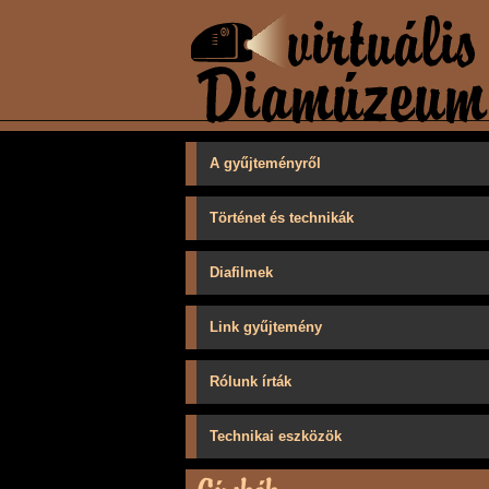
A gyűjteményről
Történet és technikák
Diafilmek
Link gyűjtemény
Rólunk írták
Technikai eszközök