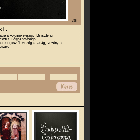
/58
 II.
iadja a Földművelésügyi Minisztérium
sztési Főigazgatósága
eretterjesztő, Mezőgazdaság, Növénytan,
esztés