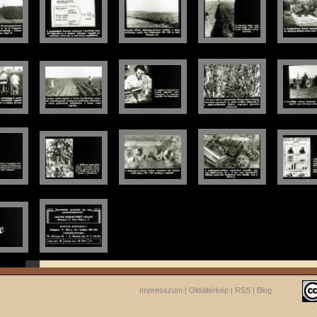
Impresszum
|
Oldaltérkép
|
RSS
|
Blog