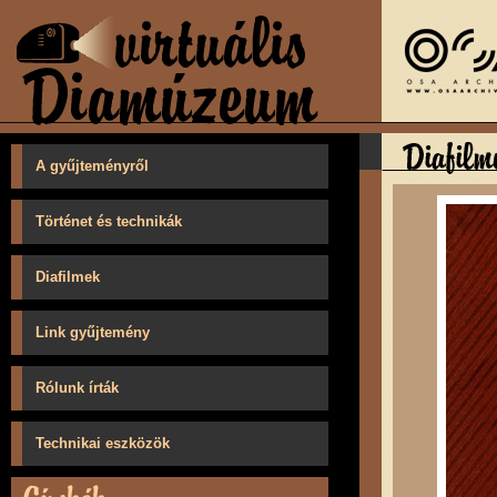
A gyűjteményről
Történet és technikák
Diafilmek
Link gyűjtemény
Rólunk írták
Technikai eszközök