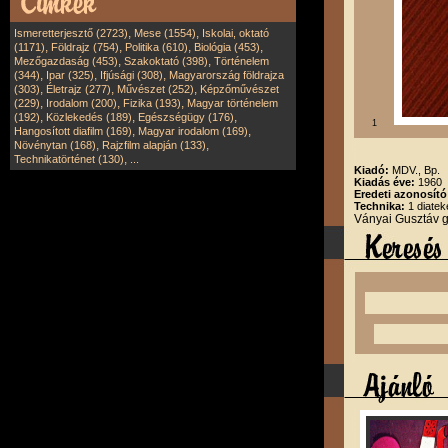
,
,
Ismeretterjesztő (2723)
Mese (1554)
Iskolai, oktató
,
,
,
,
(1171)
Földrajz (754)
Politika (610)
Biológia (453)
,
,
Mezőgazdaság (453)
Szakoktató (398)
Történelem
,
,
,
(344)
Ipar (325)
Ifjúsági (308)
Magyarország földrajza
,
,
,
(303)
Életrajz (277)
Művészet (252)
Képzőművészet
,
,
,
(229)
Irodalom (200)
Fizika (193)
Magyar történelem
,
,
,
(192)
Közlekedés (189)
Egészségügy (176)
1
,
,
Hangosított diafilm (169)
Magyar irodalom (169)
,
,
Növénytan (168)
Rajzfilm alapján (133)
,
Technikatörténet (130)
...
Kiadó:
MDV., Bp.
Kiadás éve:
1960
Eredeti azonosít
Technika:
1 diatek
Ványai Gusztáv 