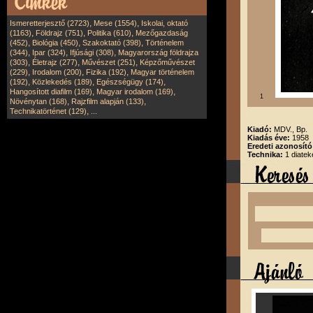
,
,
Ismeretterjesztő (2723)
Mese (1554)
Iskolai, oktató
,
,
,
(1163)
Földrajz (751)
Politika (610)
Mezőgazdaság
,
,
,
(452)
Biológia (450)
Szakoktató (398)
Történelem
,
,
,
(344)
Ipar (324)
Ifjúsági (308)
Magyarország földrajza
,
,
,
(303)
Életrajz (277)
Művészet (251)
Képzőművészet
,
,
,
(229)
Irodalom (200)
Fizika (192)
Magyar történelem
,
,
,
(192)
Közlekedés (189)
Egészségügy (174)
,
,
Hangosított diafilm (169)
Magyar irodalom (169)
1
,
,
Növénytan (168)
Rajzfilm alapján (133)
,
Technikatörténet (129)
...
Kiadó:
MDV., Bp.
Kiadás éve:
1958
Eredeti azonosít
Technika:
1 diatek