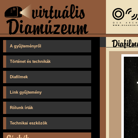
A gyűjteményről
Történet és technikák
Diafilmek
Link gyűjtemény
Rólunk írták
Technikai eszközök