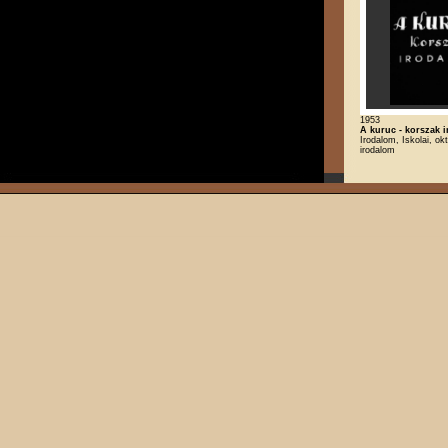
1953
A kuruc - korszak 
Irodalom, Iskolai, ok
irodalom