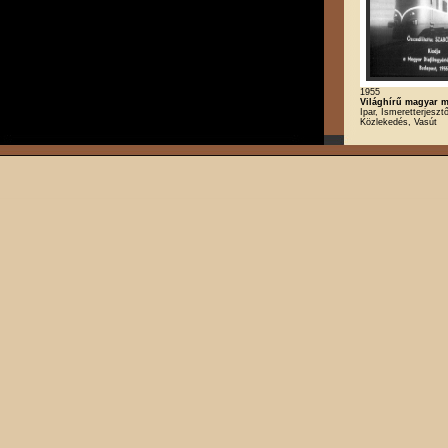
1955
Világhírű magyar 
Ipar, Ismeretterjesztő
Közlekedés, Vasút