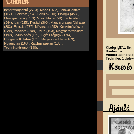
,
,
Ismeretterjesztő (2723)
Mese (1554)
Iskolai, oktató
,
,
,
,
(1171)
Földrajz (754)
Politika (610)
Biológia (453)
,
,
Mezőgazdaság (453)
Szakoktató (398)
Történelem
,
,
,
(344)
Ipar (325)
Ifjúsági (308)
Magyarország földrajza
,
,
,
(303)
Életrajz (277)
Művészet (252)
Képzőművészet
,
,
,
(229)
Irodalom (200)
Fizika (193)
Magyar történelem
1
,
,
,
(192)
Közlekedés (189)
Egészségügy (176)
,
,
Hangosított diafilm (169)
Magyar irodalom (169)
,
,
Növénytan (168)
Rajzfilm alapján (133)
,
Technikatörténet (130)
...
Kiadó:
MDV., Bp.
Kiadás éve:
Eredeti azonosít
Technika:
1 diatek