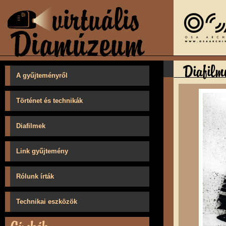
A gyűjteményről
Történet és technikák
Diafilmek
Link gyűjtemény
Rólunk írták
Technikai eszközök