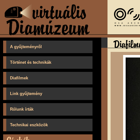
A gyűjteményről
Történet és technikák
Diafilmek
Link gyűjtemény
Rólunk írták
Technikai eszközök