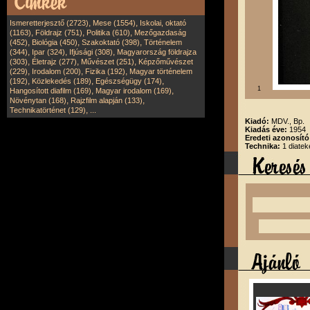
,
,
Ismeretterjesztő (2723)
Mese (1554)
Iskolai, oktató
,
,
,
(1163)
Földrajz (751)
Politika (610)
Mezőgazdaság
,
,
,
(452)
Biológia (450)
Szakoktató (398)
Történelem
,
,
,
(344)
Ipar (324)
Ifjúsági (308)
Magyarország földrajza
,
,
,
(303)
Életrajz (277)
Művészet (251)
Képzőművészet
,
,
,
(229)
Irodalom (200)
Fizika (192)
Magyar történelem
,
,
,
(192)
Közlekedés (189)
Egészségügy (174)
1
,
,
Hangosított diafilm (169)
Magyar irodalom (169)
,
,
Növénytan (168)
Rajzfilm alapján (133)
,
Technikatörténet (129)
...
Kiadó:
MDV., Bp.
Kiadás éve:
1954
Eredeti azonosító
Technika:
1 diatek