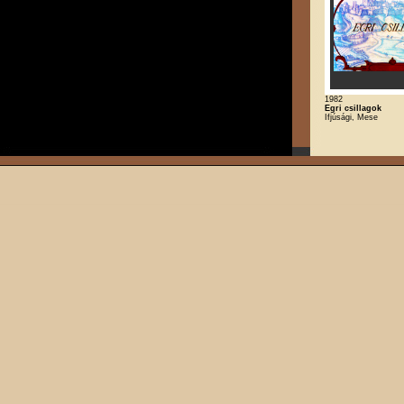
1982
Egri csillagok
Ifjúsági, Mese