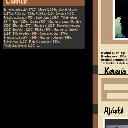
,
,
Ismeretterjesztő (2723)
Mese (1554)
Iskolai, oktató
,
,
,
,
(1171)
Földrajz (754)
Politika (610)
Biológia (453)
,
,
Mezőgazdaság (453)
Szakoktató (398)
Történelem
,
,
,
(344)
Ipar (325)
Ifjúsági (308)
Magyarország földrajza
,
,
,
(303)
Életrajz (277)
Művészet (252)
Képzőművészet
,
,
,
(229)
Irodalom (200)
Fizika (193)
Magyar történelem
,
,
,
(192)
Közlekedés (189)
Egészségügy (176)
,
,
Hangosított diafilm (169)
Magyar irodalom (169)
1
,
,
Növénytan (168)
Rajzfilm alapján (133)
,
Technikatörténet (130)
...
Kiadó:
MDV., Bp.
Kiadás éve:
1957
Eredeti azonosító
Technika:
1 diatek