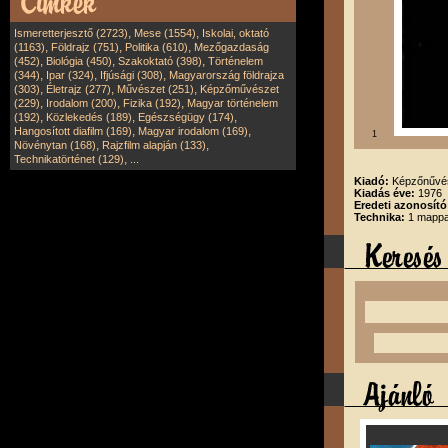
,
,
Ismeretterjesztő (2723)
Mese (1554)
Iskolai, oktató
,
,
,
(1163)
Földrajz (751)
Politika (610)
Mezőgazdaság
,
,
,
(452)
Biológia (450)
Szakoktató (398)
Történelem
,
,
,
(344)
Ipar (324)
Ifjúsági (308)
Magyarország földrajza
,
,
,
(303)
Életrajz (277)
Művészet (251)
Képzőművészet
,
,
,
(229)
Irodalom (200)
Fizika (192)
Magyar történelem
,
,
,
(192)
Közlekedés (189)
Egészségügy (174)
,
,
Hangosított diafilm (169)
Magyar irodalom (169)
1
,
,
Növénytan (168)
Rajzfilm alapján (133)
,
Technikatörténet (129)
...
Kiadó:
Képzőnűvész
Kiadás éve:
1976
Eredeti azonosító
Technika:
1 mappa