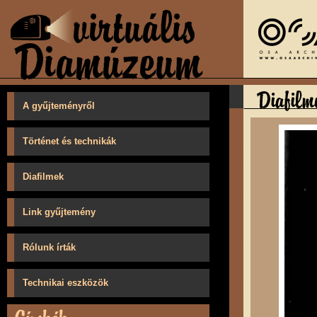
A gyűjteményről
Történet és technikák
Diafilmek
Link gyűjtemény
Rólunk írták
Technikai eszközök