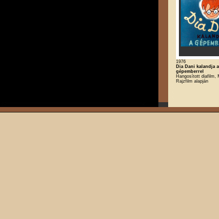
1976
Dia Dani kalandja a
gépemberrel
Hangosított diafilm,
Rajzfilm alapján