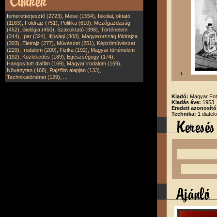
,
,
Ismeretterjesztő (2723)
Mese (1554)
Iskolai, oktató
,
,
,
(1163)
Földrajz (751)
Politika (610)
Mezőgazdaság
,
,
,
(452)
Biológia (450)
Szakoktató (398)
Történelem
,
,
,
(344)
Ipar (324)
Ifjúsági (308)
Magyarország földrajza
,
,
,
(303)
Életrajz (277)
Művészet (251)
Képzőművészet
,
,
,
(229)
Irodalom (200)
Fizika (192)
Magyar történelem
,
,
,
(192)
Közlekedés (189)
Egészségügy (174)
,
,
Hangosított diafilm (169)
Magyar irodalom (169)
,
,
Növénytan (168)
Rajzfilm alapján (133)
1
,
Technikatörténet (129)
...
Kiadó:
Magyar Fot
Kiadás éve:
1953
Eredeti azonosító
Technika:
1 diatek