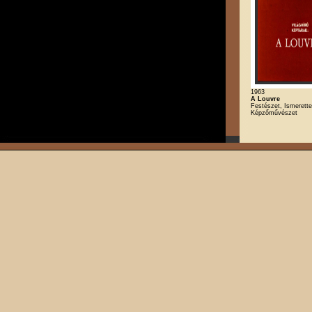
1963
A Louvre
Festészet, Ismerette
Képzőművészet