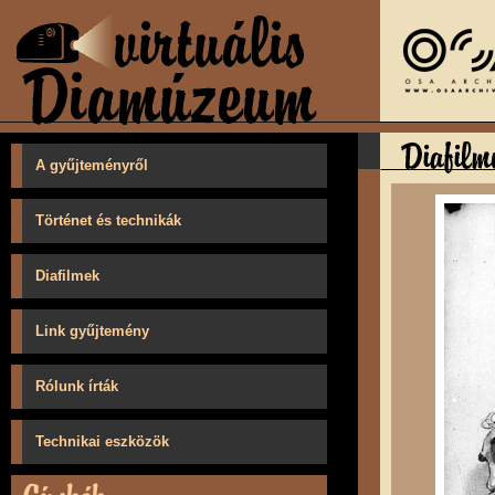
A gyűjteményről
Történet és technikák
Diafilmek
Link gyűjtemény
Rólunk írták
Technikai eszközök