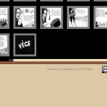
Impresszum
|
Oldaltérkép
|
RSS
|
Blog