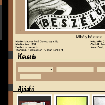
1
Mihály bá esete..
Kiadó:
Magyar Fotó Dia-osztálya, Bp.
Készítők:
(
Kiadás éve:
1951
Címkék:
Mes
Eredeti azonosító:
Pere Zsolt,
Technika:
1 diatekercs, 27 leica kocka, ff.