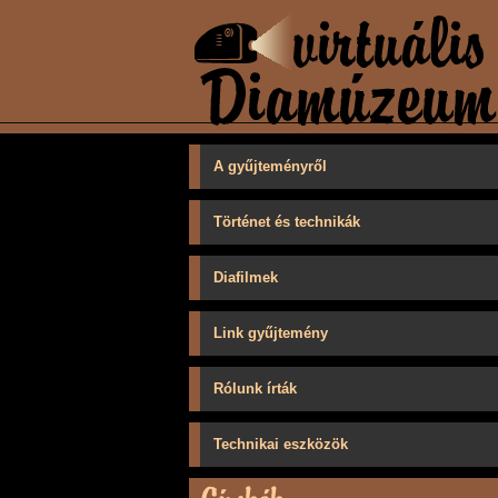
A gyűjteményről
Történet és technikák
Diafilmek
Link gyűjtemény
Rólunk írták
Technikai eszközök