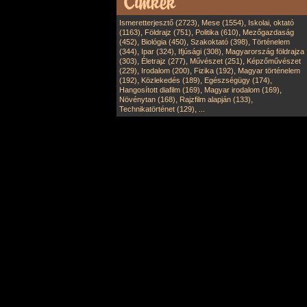
,
,
Ismeretterjesztő (2723)
Mese (1554)
Iskolai, oktató
,
,
,
(1163)
Földrajz (751)
Politika (610)
Mezőgazdaság
,
,
,
(452)
Biológia (450)
Szakoktató (398)
Történelem
,
,
,
(344)
Ipar (324)
Ifjúsági (308)
Magyarország földrajza
,
,
,
(303)
Életrajz (277)
Művészet (251)
Képzőművészet
,
,
,
(229)
Irodalom (200)
Fizika (192)
Magyar történelem
,
,
,
(192)
Közlekedés (189)
Egészségügy (174)
,
,
Hangosított diafilm (169)
Magyar irodalom (169)
,
,
Növénytan (168)
Rajzfilm alapján (133)
,
Technikatörténet (129)
...