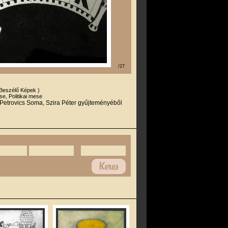
/27
.
 Beszélő Képek )
e, Politikai mese
 Petrovics Soma, Szira Péter gyűjteményéből