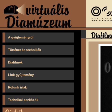
A gyűjteményről
Történet és technikák
Diafilmek
Link gyűjtemény
Rólunk írták
Technikai eszközök