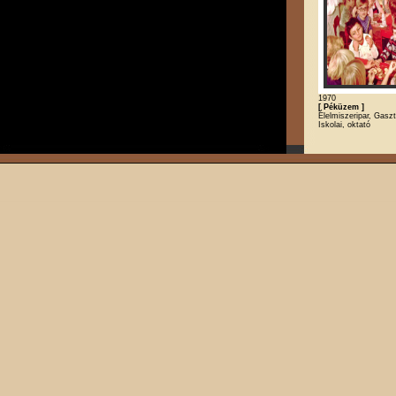
1970
[ Péküzem ]
Élelmiszeripar, Gasz
Iskolai, oktató