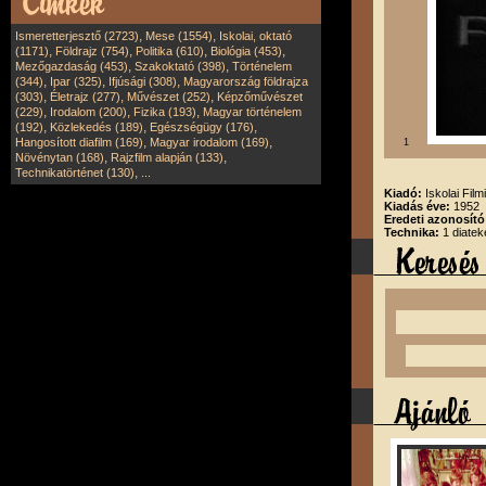
,
,
Ismeretterjesztő (2723)
Mese (1554)
Iskolai, oktató
,
,
,
,
(1171)
Földrajz (754)
Politika (610)
Biológia (453)
,
,
Mezőgazdaság (453)
Szakoktató (398)
Történelem
,
,
,
(344)
Ipar (325)
Ifjúsági (308)
Magyarország földrajza
,
,
,
(303)
Életrajz (277)
Művészet (252)
Képzőművészet
,
,
,
(229)
Irodalom (200)
Fizika (193)
Magyar történelem
,
,
,
(192)
Közlekedés (189)
Egészségügy (176)
,
,
Hangosított diafilm (169)
Magyar irodalom (169)
1
,
,
Növénytan (168)
Rajzfilm alapján (133)
,
Technikatörténet (130)
...
Kiadó:
Iskolai Film
Kiadás éve:
1952
Eredeti azonosító
Technika:
1 diatek