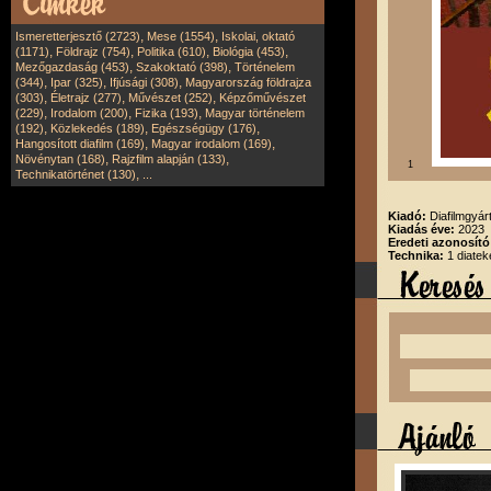
,
,
Ismeretterjesztő (2723)
Mese (1554)
Iskolai, oktató
,
,
,
,
(1171)
Földrajz (754)
Politika (610)
Biológia (453)
,
,
Mezőgazdaság (453)
Szakoktató (398)
Történelem
,
,
,
(344)
Ipar (325)
Ifjúsági (308)
Magyarország földrajza
,
,
,
(303)
Életrajz (277)
Művészet (252)
Képzőművészet
,
,
,
(229)
Irodalom (200)
Fizika (193)
Magyar történelem
,
,
,
(192)
Közlekedés (189)
Egészségügy (176)
,
,
Hangosított diafilm (169)
Magyar irodalom (169)
,
,
Növénytan (168)
Rajzfilm alapján (133)
1
,
Technikatörténet (130)
...
Kiadó:
Diafilmgyárt
Kiadás éve:
2023
Eredeti azonosító
Technika:
1 diatek