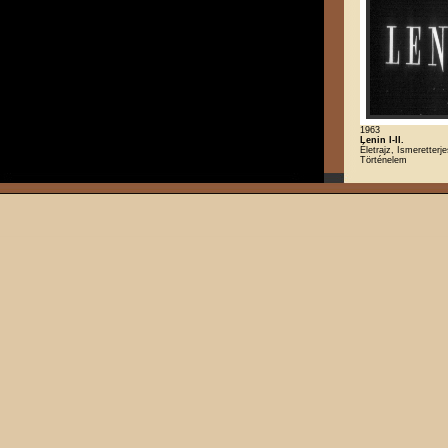
1963
Lenin I-II.
Életrajz, Ismeretterje
Történelem