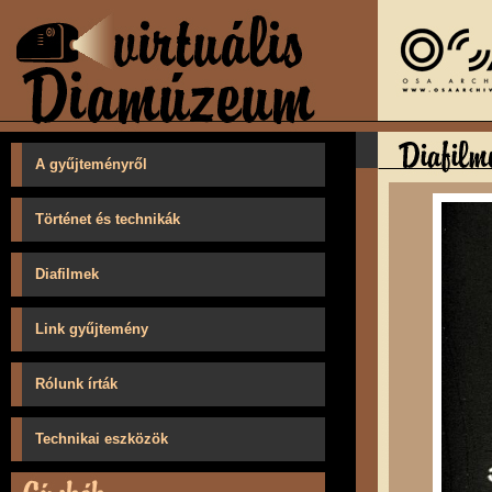
A gyűjteményről
Történet és technikák
Diafilmek
Link gyűjtemény
Rólunk írták
Technikai eszközök