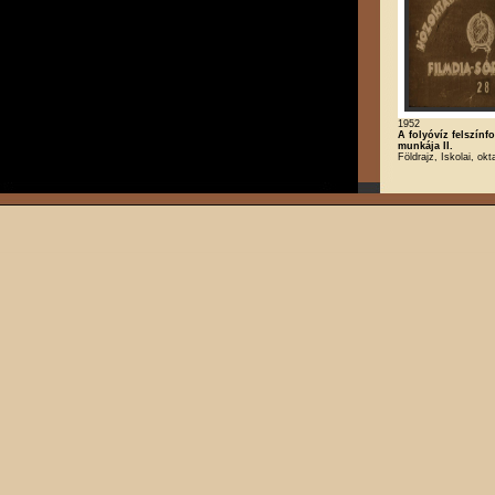
1952
A folyóvíz felszínf
munkája II.
Földrajz, Iskolai, okt