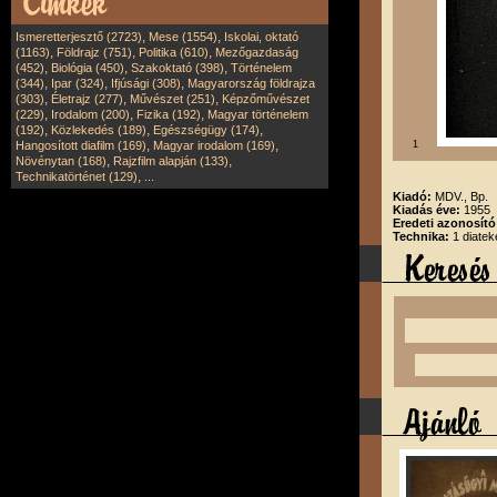
,
,
Ismeretterjesztő (2723)
Mese (1554)
Iskolai, oktató
,
,
,
(1163)
Földrajz (751)
Politika (610)
Mezőgazdaság
,
,
,
(452)
Biológia (450)
Szakoktató (398)
Történelem
,
,
,
(344)
Ipar (324)
Ifjúsági (308)
Magyarország földrajza
,
,
,
(303)
Életrajz (277)
Művészet (251)
Képzőművészet
,
,
,
(229)
Irodalom (200)
Fizika (192)
Magyar történelem
,
,
,
(192)
Közlekedés (189)
Egészségügy (174)
,
,
Hangosított diafilm (169)
Magyar irodalom (169)
1
,
,
Növénytan (168)
Rajzfilm alapján (133)
,
Technikatörténet (129)
...
Kiadó:
MDV., Bp.
Kiadás éve:
1955
Eredeti azonosító
Technika:
1 diatek