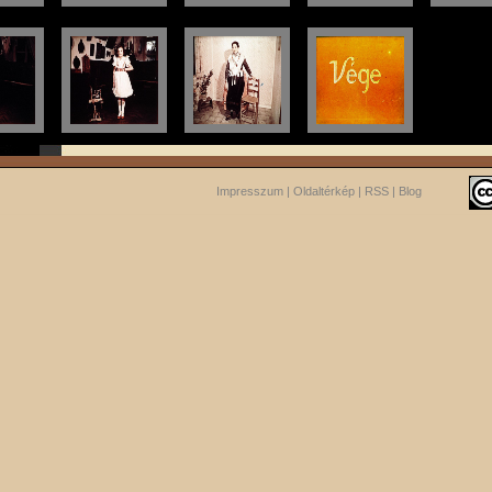
Impresszum
|
Oldaltérkép
|
RSS
|
Blog