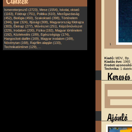
,
,
Ismeretterjesztő (2723)
Mese (1554)
Iskolai, oktató
,
,
,
(1163)
Földrajz (751)
Politika (610)
Mezőgazdaság
,
,
,
(452)
Biológia (450)
Szakoktató (398)
Történelem
,
,
,
(344)
Ipar (324)
Ifjúsági (308)
Magyarország földrajza
,
,
,
(303)
Életrajz (277)
Művészet (251)
Képzőművészet
,
,
,
(229)
Irodalom (200)
Fizika (192)
Magyar történelem
,
,
,
(192)
Közlekedés (189)
Egészségügy (174)
,
,
Hangosított diafilm (169)
Magyar irodalom (169)
,
,
Növénytan (168)
Rajzfilm alapján (133)
1
,
Technikatörténet (129)
...
Kiadó:
MDV., Bp.
Kiadás éve:
1965
Eredeti azonosít
Technika:
1 diatek