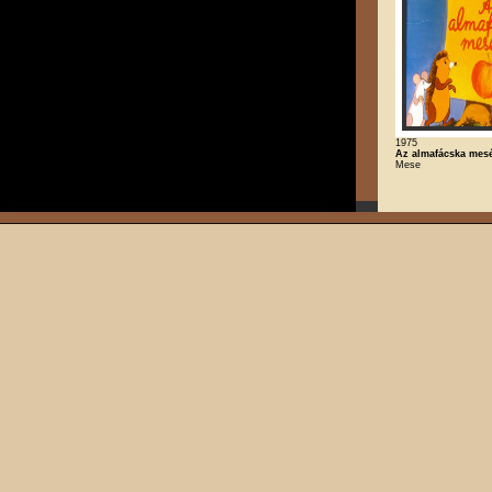
1975
Az almafácska mes
Mese