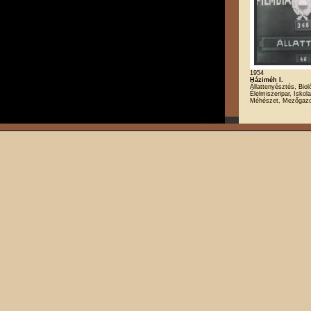
1954
Háziméh I.
Állattenyésztés, Biol
Élelmiszeripar, Iskola
Méhészet, Mezőgaz