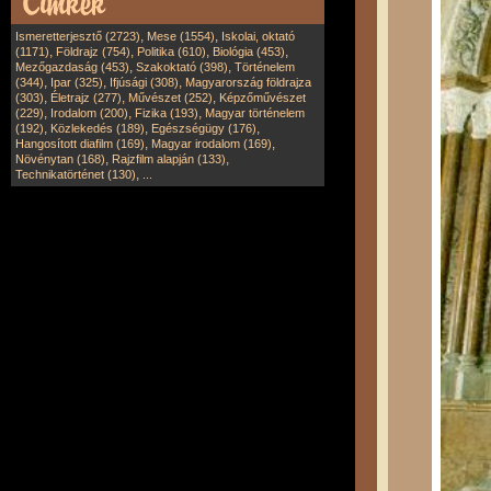
,
,
Ismeretterjesztő (2723)
Mese (1554)
Iskolai, oktató
,
,
,
,
(1171)
Földrajz (754)
Politika (610)
Biológia (453)
,
,
Mezőgazdaság (453)
Szakoktató (398)
Történelem
,
,
,
(344)
Ipar (325)
Ifjúsági (308)
Magyarország földrajza
,
,
,
(303)
Életrajz (277)
Művészet (252)
Képzőművészet
,
,
,
(229)
Irodalom (200)
Fizika (193)
Magyar történelem
,
,
,
(192)
Közlekedés (189)
Egészségügy (176)
,
,
Hangosított diafilm (169)
Magyar irodalom (169)
,
,
Növénytan (168)
Rajzfilm alapján (133)
,
Technikatörténet (130)
...