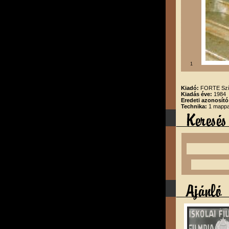
1
Kiadó:
FORTE Szín
Kiadás éve:
1984
Eredeti azonosító
Technika:
1 mappa,