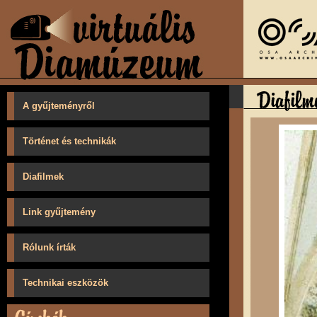
A gyűjteményről
Történet és technikák
Diafilmek
Link gyűjtemény
Rólunk írták
Technikai eszközök