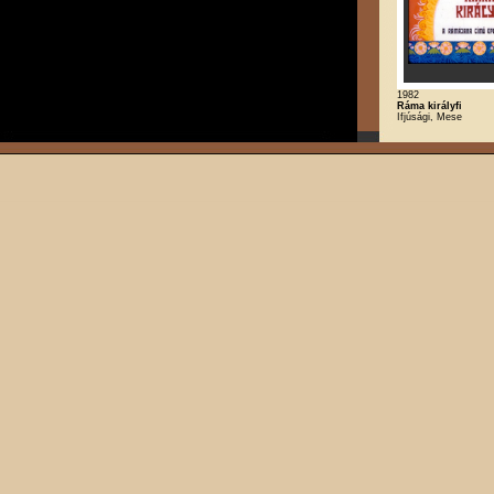
1982
Ráma királyfi
Ifjúsági, Mese