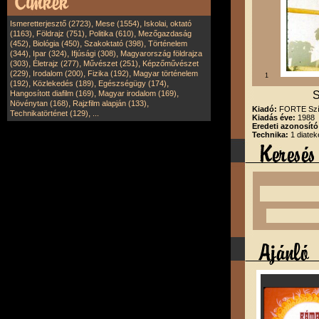
,
,
Ismeretterjesztő (2723)
Mese (1554)
Iskolai, oktató
,
,
,
(1163)
Földrajz (751)
Politika (610)
Mezőgazdaság
,
,
,
(452)
Biológia (450)
Szakoktató (398)
Történelem
,
,
,
(344)
Ipar (324)
Ifjúsági (308)
Magyarország földrajza
,
,
,
(303)
Életrajz (277)
Művészet (251)
Képzőművészet
,
,
,
(229)
Irodalom (200)
Fizika (192)
Magyar történelem
1
,
,
,
(192)
Közlekedés (189)
Egészségügy (174)
,
,
Hangosított diafilm (169)
Magyar irodalom (169)
S
,
,
Növénytan (168)
Rajzfilm alapján (133)
Kiadó:
FORTE Szín
,
Technikatörténet (129)
...
Kiadás éve:
1988
Eredeti azonosító
Technika:
1 diatek