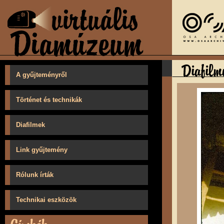
A gyűjteményről
Történet és technikák
Diafilmek
Link gyűjtemény
Rólunk írták
Technikai eszközök