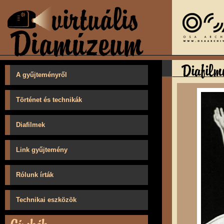
A gyűjteményről
Történet és technikák
Diafilmek
Link gyűjtemény
Rólunk írták
Technikai eszközök