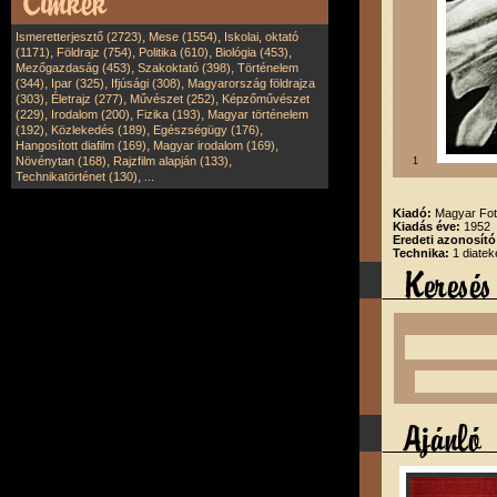
,
,
Ismeretterjesztő (2723)
Mese (1554)
Iskolai, oktató
,
,
,
,
(1171)
Földrajz (754)
Politika (610)
Biológia (453)
,
,
Mezőgazdaság (453)
Szakoktató (398)
Történelem
,
,
,
(344)
Ipar (325)
Ifjúsági (308)
Magyarország földrajza
,
,
,
(303)
Életrajz (277)
Művészet (252)
Képzőművészet
,
,
,
(229)
Irodalom (200)
Fizika (193)
Magyar történelem
,
,
,
(192)
Közlekedés (189)
Egészségügy (176)
,
,
Hangosított diafilm (169)
Magyar irodalom (169)
,
,
Növénytan (168)
Rajzfilm alapján (133)
1
,
Technikatörténet (130)
...
Kiadó:
Magyar Fot
Kiadás éve:
1952
Eredeti azonosító
Technika:
1 diatek