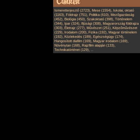
,
,
Ismeretterjesztő (2723)
Mese (1554)
Iskolai, oktató
,
,
,
(1163)
Földrajz (751)
Politika (610)
Mezőgazdaság
,
,
,
(452)
Biológia (450)
Szakoktató (398)
Történelem
,
,
,
(344)
Ipar (324)
Ifjúsági (308)
Magyarország földrajza
,
,
,
(303)
Életrajz (277)
Művészet (251)
Képzőművészet
,
,
,
(229)
Irodalom (200)
Fizika (192)
Magyar történelem
,
,
,
(192)
Közlekedés (189)
Egészségügy (174)
,
,
Hangosított diafilm (169)
Magyar irodalom (169)
,
,
Növénytan (168)
Rajzfilm alapján (133)
,
Technikatörténet (129)
...