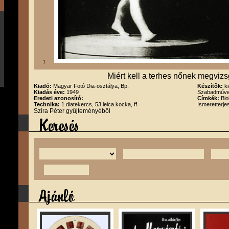
1
Miért kell a terhes nőnek megviz
Kiadó:
Magyar Fotó Dia-osztálya, Bp.
Készítők:
k
Kiadás éve:
1949
Szabadművel
Eredeti azonosító:
Címkék:
Bi
Technika:
1 diatekercs, 53 leica kocka, ff.
Ismeretterj
Szira Péter gyűjteményéből