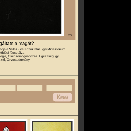
/53
sgáltatnia magát?
iadja a Vallás - és Közoktatásügyi Minisztérium
ődési főosztálya
ológia, Csecsemőgondozás, Egészségügy,
esztő, Orvostudomány