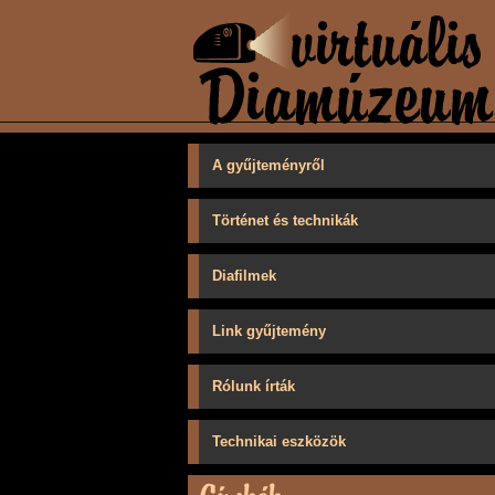
A gyűjteményről
Történet és technikák
Diafilmek
Link gyűjtemény
Rólunk írták
Technikai eszközök