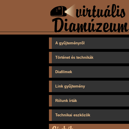
A gyűjteményről
Történet és technikák
Diafilmek
Link gyűjtemény
Rólunk írták
Technikai eszközök