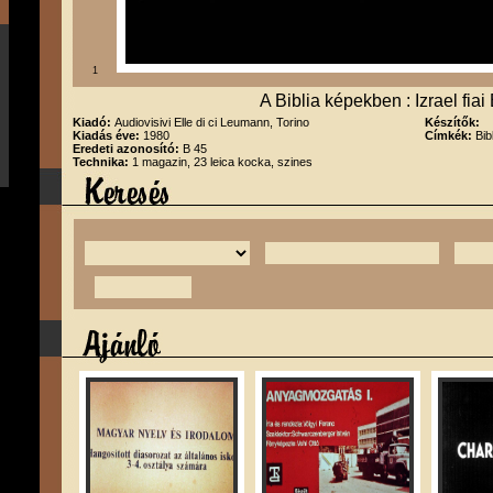
1
A Biblia képekben : Izrael fia
Kiadó:
Audiovisivi Elle di ci Leumann, Torino
Készítők:
Kiadás éve:
1980
Címkék:
Bib
Eredeti azonosító:
B 45
Technika:
1 magazin, 23 leica kocka, szines