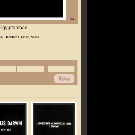
/24
i Egyiptomban
lia, Hitoktatás, Mese, Vallás