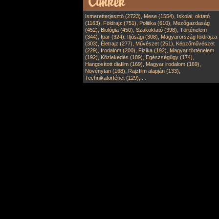
,
,
Ismeretterjesztő (2723)
Mese (1554)
Iskolai, oktató
,
,
,
(1163)
Földrajz (751)
Politika (610)
Mezőgazdaság
,
,
,
(452)
Biológia (450)
Szakoktató (398)
Történelem
,
,
,
(344)
Ipar (324)
Ifjúsági (308)
Magyarország földrajza
,
,
,
(303)
Életrajz (277)
Művészet (251)
Képzőművészet
,
,
,
(229)
Irodalom (200)
Fizika (192)
Magyar történelem
,
,
,
(192)
Közlekedés (189)
Egészségügy (174)
,
,
Hangosított diafilm (169)
Magyar irodalom (169)
,
,
Növénytan (168)
Rajzfilm alapján (133)
,
Technikatörténet (129)
...