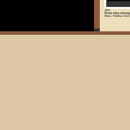
1952
Örzse néne részjeg
Mese, Politikai mese