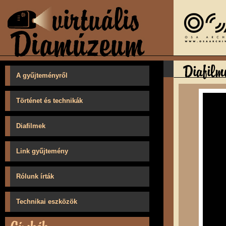
A gyűjteményről
Történet és technikák
Diafilmek
Link gyűjtemény
Rólunk írták
Technikai eszközök