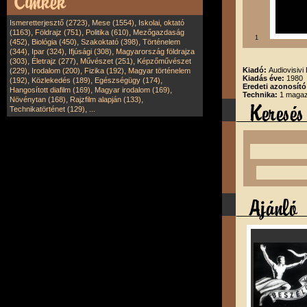
,
,
Ismeretterjesztő (2723)
Mese (1554)
Iskolai, oktató
,
,
,
(1163)
Földrajz (751)
Politika (610)
Mezőgazdaság
1
,
,
,
(452)
Biológia (450)
Szakoktató (398)
Történelem
,
,
,
(344)
Ipar (324)
Ifjúsági (308)
Magyarország földrajza
,
,
,
(303)
Életrajz (277)
Művészet (251)
Képzőművészet
,
,
,
Kiadó:
Audiovisivi 
(229)
Irodalom (200)
Fizika (192)
Magyar történelem
Kiadás éve:
1980
,
,
,
(192)
Közlekedés (189)
Egészségügy (174)
Eredeti azonosít
,
,
Hangosított diafilm (169)
Magyar irodalom (169)
Technika:
1 magazi
,
,
Növénytan (168)
Rajzfilm alapján (133)
,
Technikatörténet (129)
...