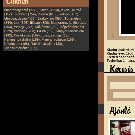
,
,
Ismeretterjesztő (2723)
Mese (1554)
Iskolai, oktató
,
,
,
,
(1171)
Földrajz (754)
Politika (610)
Biológia (453)
,
,
Mezőgazdaság (453)
Szakoktató (398)
Történelem
,
,
,
(344)
Ipar (325)
Ifjúsági (308)
Magyarország földrajza
,
,
,
(303)
Életrajz (277)
Művészet (252)
Képzőművészet
,
,
,
(229)
Irodalom (200)
Fizika (193)
Magyar történelem
,
,
,
(192)
Közlekedés (189)
Egészségügy (176)
1
,
,
Hangosított diafilm (169)
Magyar irodalom (169)
,
,
Növénytan (168)
Rajzfilm alapján (133)
,
Technikatörténet (130)
...
Kiadó:
Audiovisivi 
Kiadás éve:
1980
Eredeti azonosít
Technika:
1 magazi