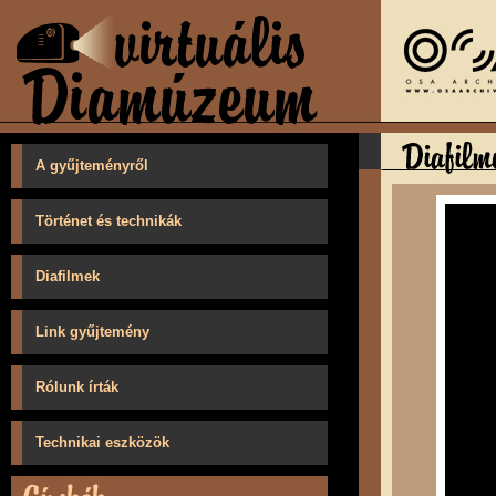
A gyűjteményről
Történet és technikák
Diafilmek
Link gyűjtemény
Rólunk írták
Technikai eszközök