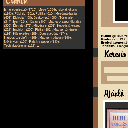
,
,
Ismeretterjesztő (2723)
Mese (1554)
Iskolai, oktató
,
,
,
(1163)
Földrajz (751)
Politika (610)
Mezőgazdaság
,
,
,
(452)
Biológia (450)
Szakoktató (398)
Történelem
,
,
,
(344)
Ipar (324)
Ifjúsági (308)
Magyarország földrajza
1
,
,
,
(303)
Életrajz (277)
Művészet (251)
Képzőművészet
,
,
,
(229)
Irodalom (200)
Fizika (192)
Magyar történelem
,
,
,
(192)
Közlekedés (189)
Egészségügy (174)
Kiadó:
Audiovisivi 
,
,
Hangosított diafilm (169)
Magyar irodalom (169)
Kiadás éve:
1980
,
,
Növénytan (168)
Rajzfilm alapján (133)
Eredeti azonosít
,
Technikatörténet (129)
...
Technika:
1 magazi