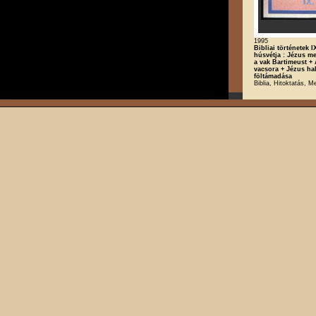
1995
Bibliai történetek I
húsvétja : Jézus m
a vak Bartimeust +
vacsora + Jézus hal
föltámadása
Biblia, Hitoktatás, M